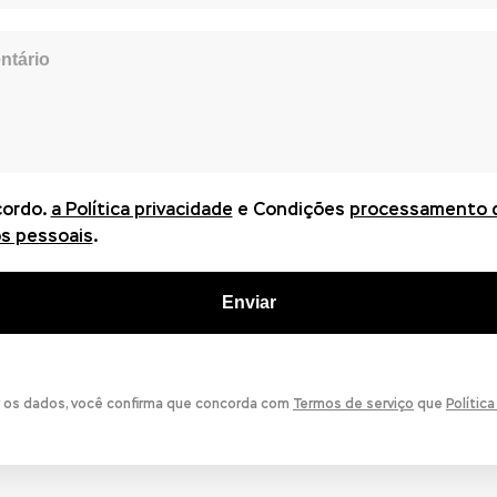
ordo.
a Política privacidade
e Condições
processamento 
s pessoais
.
Enviar
r os dados, você confirma que concorda com
Termos de serviço
que
Polític