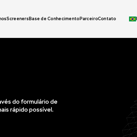
nos
Screeners
Base de Conhecimento
Parceiro
Contato
vés do formulário de
is rápido possível.