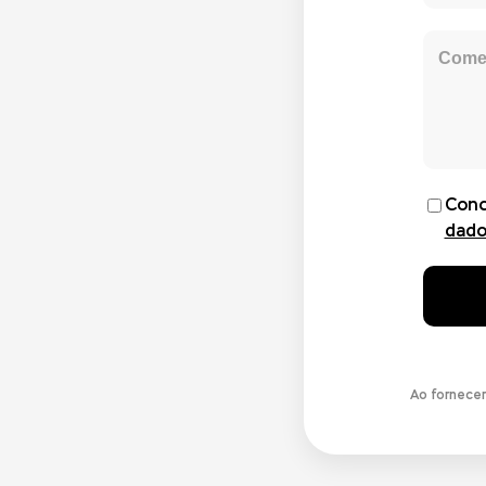
Conc
dado
Ao fornece