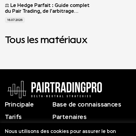
⚖️ Le Hedge Parfait : Guide complet
du Pair Trading, de l'arbitrage
statistique et de l'analyse IA avec
16.07.2026
PairTrade AI Finder
Tous les matériaux
Principale
Base de connaissances
Tarifs
Partenaires
Screeners
Relations
Nous utilisons des cookies pour assurer le bon