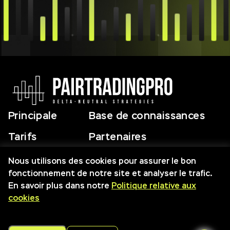
Principale
Base de connaissances
Tarifs
Partenaires
Screeners
Relations
Nous utilisons des cookies pour assurer le bon
fonctionnement de notre site et analyser le trafic.
En savoir plus dans notre
Politique relative aux
cookies
© 2026 Droits d'auteur par Pair Trading Pro. Tous Droits Réservés.
Conditions d'utilisation
Programme d'Affiliation
Clause de Non-Responsabilité