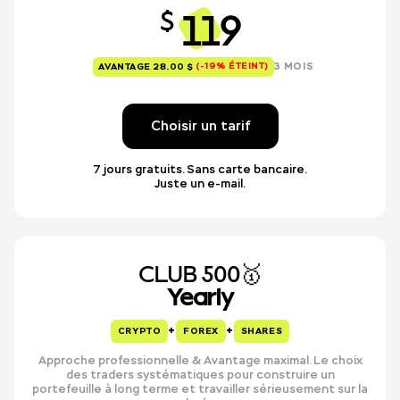
119
$
(-19% ÉTEINT)
3 MOIS
AVANTAGE 28.00 $
Choisir un tarif
7 jours gratuits. Sans carte bancaire.
Juste un e-mail.
CLUB 500🥇
Yearly
+
+
CRYPTO
FOREX
SHARES
Approche professionnelle & Avantage maximal. Le choix
des traders systématiques pour construire un
portefeuille à long terme et travailler sérieusement sur la