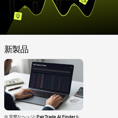
新製品
⚖️ 完璧なヘッジ: PairTrade AI Finderを