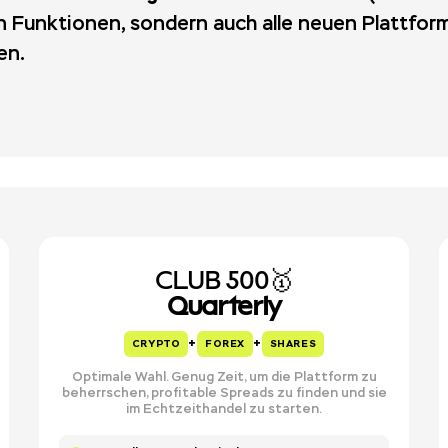
llen Funktionen, sondern auch alle neuen Plattfor
en.
CLUB 500🥇
Quarterly
+
+
CRYPTO
FOREX
SHARES
Optimale Wahl. Genug Zeit, um die Plattform zu
beherrschen, profitable Spreads zu finden und sie
im Echtzeithandel zu starten.