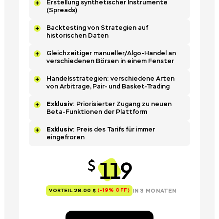
Erstellung synthetischer Instrumente
(Spreads)
Backtesting von Strategien auf
historischen Daten
Gleichzeitiger manueller/Algo-Handel an
verschiedenen Börsen in einem Fenster
Handelsstrategien: verschiedene Arten
von Arbitrage, Pair- und Basket-Trading
Exklusiv
: Priorisierter Zugang zu neuen
Beta-Funktionen der Plattform
Exklusiv
: Preis des Tarifs für immer
eingefroren
119
$
(-19% OFF)
IN 3 MONATEN
VORTEIL 28.00 $