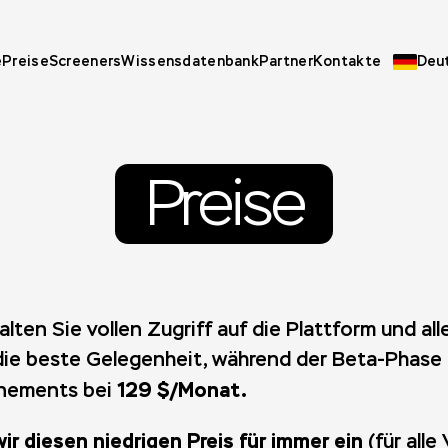
e
Preise
Screeners
Wissensdatenbank
Partner
Kontakte
Deu
Preise
alten Sie vollen Zugriff auf die Plattform und al
t die beste Gelegenheit, während der Beta-Phase
129 $/Monat.
nnements bei
wir diesen niedrigen Preis für immer ein
(für alle