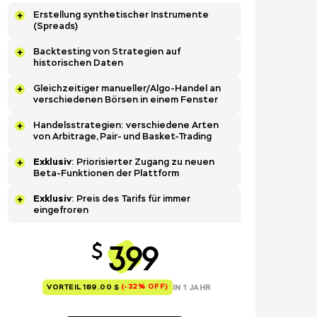
Erstellung synthetischer Instrumente
(Spreads)
Backtesting von Strategien auf
historischen Daten
Gleichzeitiger manueller/Algo-Handel an
verschiedenen Börsen in einem Fenster
Handelsstrategien: verschiedene Arten
von Arbitrage, Pair- und Basket-Trading
Exklusiv
: Priorisierter Zugang zu neuen
Beta-Funktionen der Plattform
Exklusiv
: Preis des Tarifs für immer
eingefroren
399
$
(-32% OFF)
IN 1 JAHR
VORTEIL 189.00 $