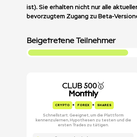
ist). Sie erhalten nicht nur alle aktue
bevorzugtem Zugang zu Beta-Version
Beigetretene Teilnehmer
CLUB 500🥇
Monthly
+
+
CRYPTO
FOREX
SHARES
Schnellstart. Geeignet, um die Plattform
kennenzulernen, Hypothesen zu testen und die
ersten Trades zu tätigen.