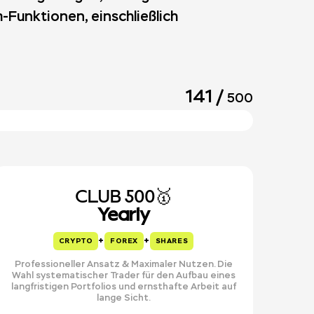
m-Funktionen, einschließlich
141
/
500
CLUB 500🥇
Yearly
+
+
CRYPTO
FOREX
SHARES
Professioneller Ansatz & Maximaler Nutzen. Die
Wahl systematischer Trader für den Aufbau eines
langfristigen Portfolios und ernsthafte Arbeit auf
lange Sicht.